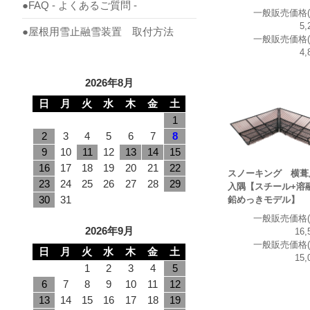
●FAQ - よくあるご質問 -
一般販売価格(
5,
●屋根用雪止融雪装置 取付方法
一般販売価格(
4,
2026年8月
日
月
火
水
木
金
土
1
2
3
4
5
6
7
8
9
10
11
12
13
14
15
16
17
18
19
20
21
22
スノーキング 横
23
24
25
26
27
28
29
入隅【スチール+溶
30
31
鉛めっきモデル】
一般販売価格(
2026年9月
16,
一般販売価格(
日
月
火
水
木
金
土
15,
1
2
3
4
5
6
7
8
9
10
11
12
13
14
15
16
17
18
19