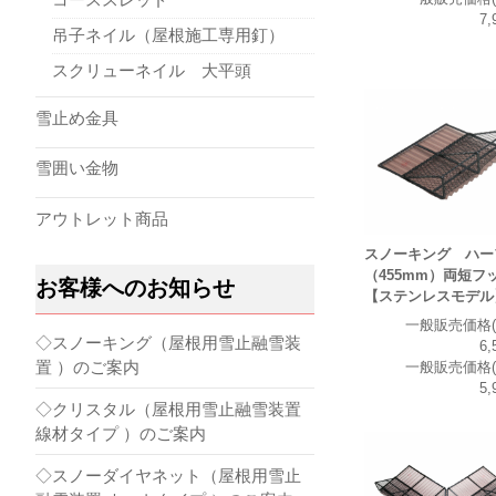
7,
吊子ネイル（屋根施工専用釘）
スクリューネイル 大平頭
雪止め金具
雪囲い金物
アウトレット商品
スノーキング ハー
（455mm）両短フ
お客様へのお知らせ
【ステンレスモデル
一般販売価格(
◇スノーキング（屋根用雪止融雪装
6,
置 ）のご案内
一般販売価格(
5,
◇クリスタル（屋根用雪止融雪装置
線材タイプ ）のご案内
◇スノーダイヤネット（屋根用雪止