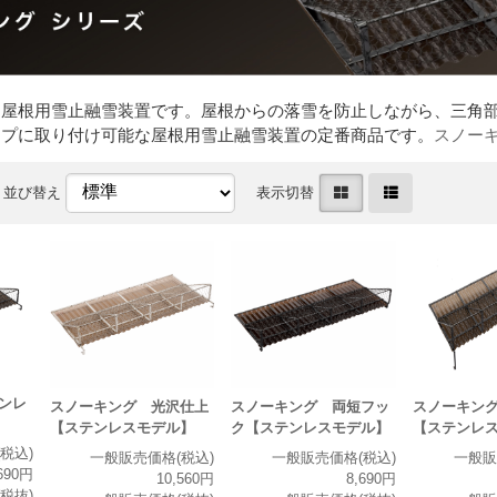
た屋根用雪止融雪装置です。屋根からの落雪を防止しながら、三角
イプに取り付け可能な屋根用雪止融雪装置の定番商品です。
スノー
並び替え
表示切替
ンレ
スノーキング 光沢仕上
スノーキング 両短フッ
スノーキン
【ステンレスモデル】
ク【ステンレスモデル】
【ステンレ
税込)
一般販売価格(税込)
一般販売価格(税込)
一般販
690円
10,560円
8,690円
税抜)