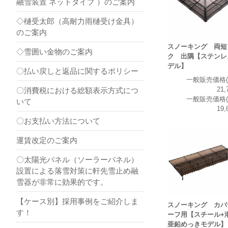
融雪装置 ネットタイプ ）のご案内
◇樋受太郎（高耐力雨樋受け金具）
のご案内
スノーキング 両短
◇雪囲い金物のご案内
ク 出隅【ステンレ
デル】
〇払い戻しと返品に関するポリシー
一般販売価格(
21,
〇消費税における総額表示方式につ
一般販売価格(
いて
19,
〇お支払い方法について
運賃改定のご案内
〇太陽光パネル（ソーラーパネル）
設置による落雪対策に軒先雪止め融
雪器が非常に効果的です。
【ケース別】採用事例をご紹介しま
スノーキング カバ
す！
ーフ用【スチール+
亜鉛めっきモデル】