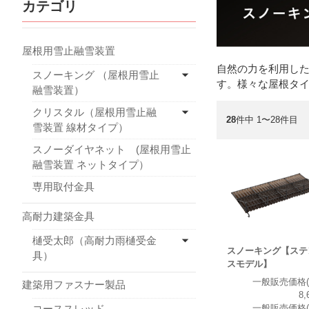
カテゴリ
屋根用雪止融雪装置
自然の力を利用し
スノーキング （屋根用雪止
す。様々な屋根タ
融雪装置）
クリスタル（屋根用雪止融
28
件中 1〜28件目
雪装置 線材タイプ）
スノーダイヤネット (屋根用雪止
融雪装置 ネットタイプ）
専用取付金具
高耐力建築金具
樋受太郎（高耐力雨樋受金
スノーキング【ステ
具）
スモデル】
一般販売価格(
建築用ファスナー製品
8,
コーススレッド
一般販売価格(