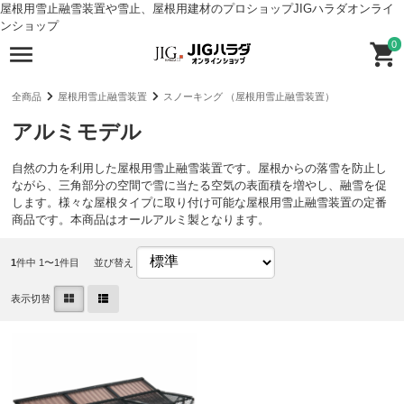
屋根用雪止融雪装置や雪止、屋根用建材のプロショップJIGハラダオンライ
ンショップ
0
全商品
屋根用雪止融雪装置
スノーキング （屋根用雪止融雪装置）
アルミモデル
自然の力を利用した屋根用雪止融雪装置です。屋根からの落雪を防止し
ながら、三角部分の空間で雪に当たる空気の表面積を増やし、融雪を促
します。様々な屋根タイプに取り付け可能な屋根用雪止融雪装置の定番
商品です。本商品はオールアルミ製となります。
1
件中 1〜1件目
並び替え
表示切替