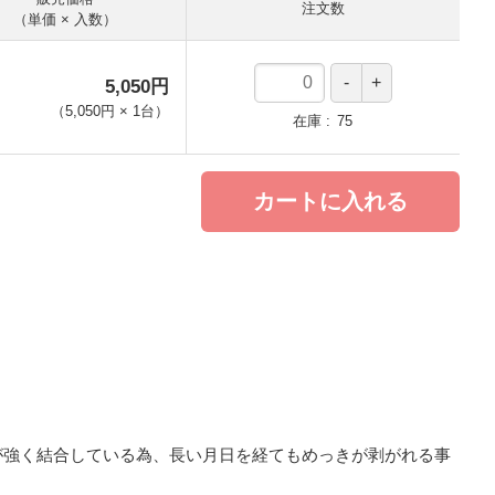
注文数
（単価 × 入数）
5,050円
（
5,050円
×
1
台
）
在庫
75
カートに入れる
が強く結合している為、長い月日を経てもめっきが剥がれる事