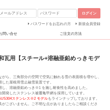
ログイン
パスワードをお忘れの方
新規会員登録
お問い合せ
ご注文の方法
和瓦用【スチール+溶融亜鉛めっきモデ
ながら、三角部分の空間で空気に触れる雪の表面積を増やし、
用した屋根用雪止融雪装置です。
用し、溶融亜鉛めっき※1 を施し耐食性を高めました。
自開発したステンレス被覆亀甲網を採用しています。
US304ステンレス※2 モデル
もラインナップしております。
具がございません。ご不明な点がありましたらご相談くださ