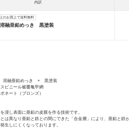
内訳
）以上のお買上で送料無料
溶融亜鉛めっき 黒塗装
 溶融亜鉛めっき + 黒塗装
レスビニール被覆亀甲網
ボネート（ブロンズ）
材を浸し表面に亜鉛の皮膜を作る技術です。
等とは異なり亜鉛と鉄との間にできた「合金層」により、亜鉛と鉄
が発生しにくくなっております。