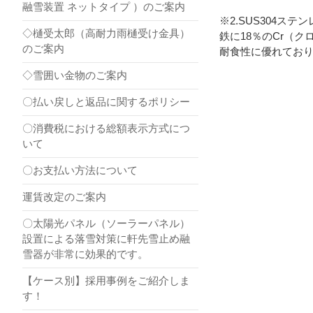
融雪装置 ネットタイプ ）のご案内
※2.SUS304ステ
◇樋受太郎（高耐力雨樋受け金具）
鉄に18％のCr（
のご案内
耐食性に優れてお
◇雪囲い金物のご案内
〇払い戻しと返品に関するポリシー
〇消費税における総額表示方式につ
いて
〇お支払い方法について
運賃改定のご案内
〇太陽光パネル（ソーラーパネル）
設置による落雪対策に軒先雪止め融
雪器が非常に効果的です。
【ケース別】採用事例をご紹介しま
す！