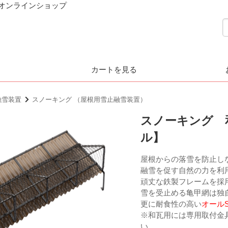
ダオンラインショップ
カートを見る
融雪装置
スノーキング （屋根用雪止融雪装置）
スノーキング 
ル】
屋根からの落雪を防止し
融雪を促す自然の力を利
頑丈な鉄製フレームを採
雪を受止める亀甲網は独
更に耐食性の高い
オールS
※和瓦用には専用取付金
い。