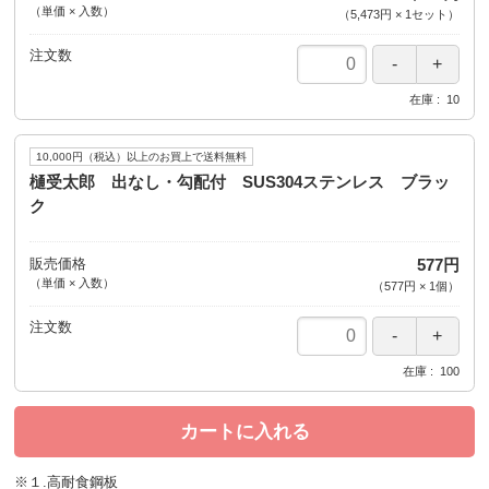
（単価 × 入数）
（
5,473円
×
1
セット
）
注文数
在庫
10
10,000円（税込）以上のお買上で送料無料
樋受太郎 出なし・勾配付 SUS304ステンレス ブラッ
ク
販売価格
577円
（単価 × 入数）
（
577円
×
1
個
）
注文数
在庫
100
カートに入れる
※１.高耐食鋼板