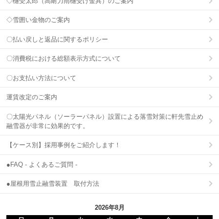
◇樋受太郎（高耐力雨樋受け金具）のご案内
◇雪囲い金物のご案内
〇払い戻しと返品に関するポリシー
〇消費税における総額表示方式について
〇お支払い方法について
運賃改定のご案内
〇太陽光パネル（ソーラーパネル）設置による落雪対策に軒先雪止め
融雪器が非常に効果的です。
【ケース別】採用事例をご紹介します！
●FAQ - よくあるご質問 -
●屋根用雪止融雪装置 取付方法
2026年8月